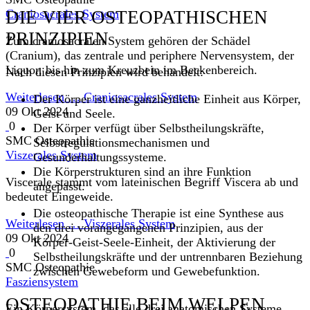
Craniosacrales System
DIE VIER OSTEOPATHISCHEN
PRINZIPIEN
Zum craniosacralen System gehören der Schädel
(Cranium), das zentrale und periphere Nervensystem, der
Liquor, bis hin zum Kreuzbein im Beckenbereich.
Nach diesen Prinzipien wird behandelt:
Weiterlesen …
Craniosacrales System
Der Körper ist eine ganzheitliche Einheit aus Körper,
09 Okt 2024
Geist und Seele.
0
Der Körper verfügt über Selbstheilungskräfte,
SMC Osteopathie
Selbstregulationsmechanismen und
Viszerales System
Gesunderhaltungssysteme.
Die Körperstrukturen sind an ihre Funktion
Viscerale stammt vom lateinischen Begriff Viscera ab und
angepasst.
bedeutet Eingeweide.
Die osteopathische Therapie ist eine Synthese aus
Weiterlesen …
Viszerales System
den drei vorangegangenen Prinzipien, aus der
09 Okt 2024
Körper-Geist-Seele-Einheit, der Aktivierung der
0
Selbstheilungskräfte und der untrennbaren Beziehung
SMC Osteopathie
zwischen Gewebeform und Gewebefunktion.
Fasziensystem
OSTEOPATHIE BEIM WELPEN
Ein Körpersystem, das alle drei anatomischen Systeme